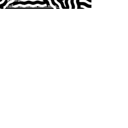
Referral?
Follow this link to learn more. >
Work with us >
Need more? Drop us a line.
First Name
Last Name
Email
Phone
Company URL
Who sends patients your way?
Doctors/Practices