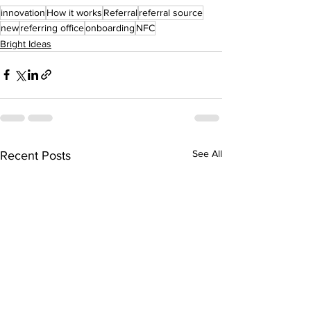
innovation
How it works
Referral
referral source
new
referring office
onboarding
NFC
Bright Ideas
See All
Recent Posts