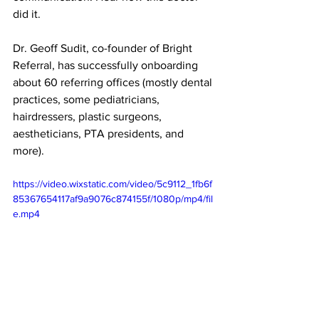
did it. 
Dr. Geoff Sudit, co-founder of Bright 
Referral, has successfully onboarding 
about 60 referring offices (mostly dental 
practices, some pediatricians, 
hairdressers, plastic surgeons, 
aestheticians, PTA presidents, and 
more). 
https://video.wixstatic.com/video/5c9112_1fb6f
85367654117af9a9076c874155f/1080p/mp4/fil
e.mp4