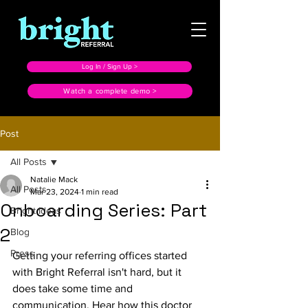
Log In / Sign Up >
Watch a complete demo >
Post
All Posts
Natalie Mack
All Posts
Mar 23, 2024
1 min read
Onboarding Series: Part
Bright Ideas
2
Blog
Press
Getting your referring offices started 
with Bright Referral isn't hard, but it 
does take some time and 
communication. Hear how this doctor 