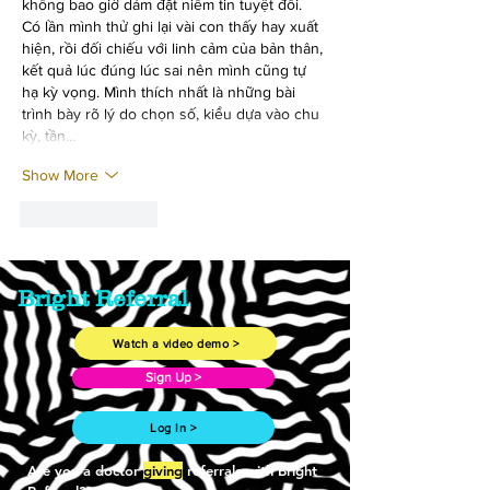
không bao giờ dám đặt niềm tin tuyệt đối. 
Có lần mình thử ghi lại vài con thấy hay xuất 
hiện, rồi đối chiếu với linh cảm của bản thân, 
kết quả lúc đúng lúc sai nên mình cũng tự 
hạ kỳ vọng. Mình thích nhất là những bài 
trình bày rõ lý do chọn số, kiểu dựa vào chu 
kỳ, tần…
Show More
Like
Reply
Bright Referral
Watch a video demo >
Sign Up >
Log In >
Are you a doctor
giving
referrals with Bright