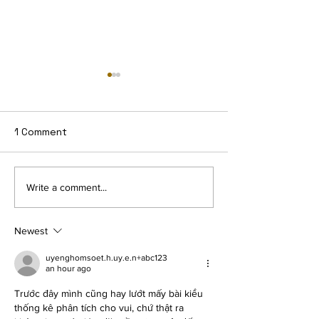
1 Comment
*New Feature Alert*:
*New Feature Al
Write a comment...
Updated Language and
Referral Sourc
Design
now included i
Newest
alerts
uyenghomsoet.h.uy.e.n+abc123
an hour ago
Trước đây mình cũng hay lướt mấy bài kiểu 
thống kê phân tích cho vui, chứ thật ra 